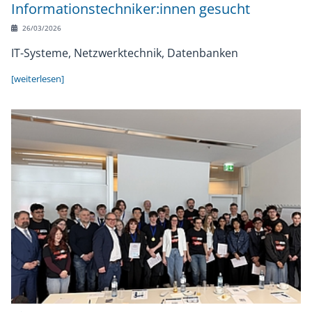
Informationstechniker:innen gesucht
Chronik
Sponsoren
26/03/2026
IT-Systeme, Netzwerktechnik, Datenbanken
[weiterlesen]