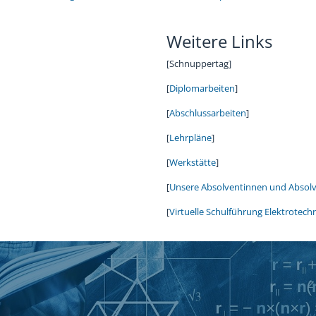
Weitere Links
[Schnuppertag]
[
Diplomarbeiten
]
[
Abschlussarbeiten
]
[
Lehrpläne
]
[
Werkstätte
]
[
Unsere Absolventinnen und Absol
[
Virtuelle Schulführung Elektrotech