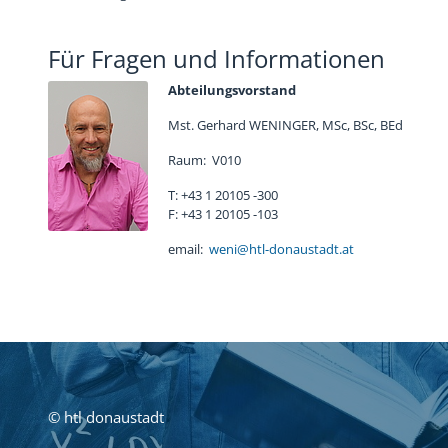
Für Fragen und Informationen
Abteilungsvorstand
Mst. Gerhard WENINGER, MSc, BSc, BEd
Raum: V010
T: +43 1 20105 -300
F: +43 1 20105 -103
email:
weni@htl-donaustadt.at
© htl donaustadt