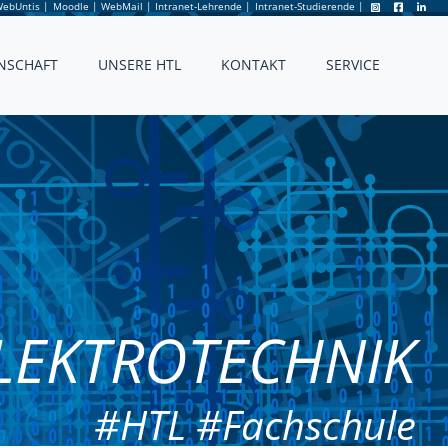
ebUntis
|
Moodle
|
WebMail
|
Intranet-Lehrende
|
Intranet-Studierende
|
NSCHAFT
UNSERE HTL
KONTAKT
SERVICE
LEKTROTECHNIK
#HTL #Fachschule