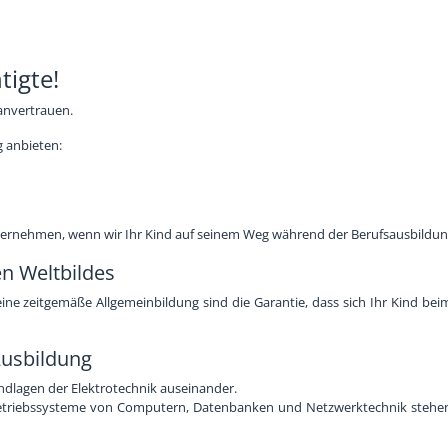
tigte!
 anvertrauen.
g anbieten:
bernehmen, wenn wir Ihr Kind auf seinem Weg während der Berufsausbildung
en Weltbildes
ne zeitgemäße Allgemeinbildung sind die Garantie, dass sich Ihr Kind beim
 Ausbildung
undlagen der Elektrotechnik auseinander.
 Betriebssysteme von Computern, Datenbanken und Netzwerktechnik steh