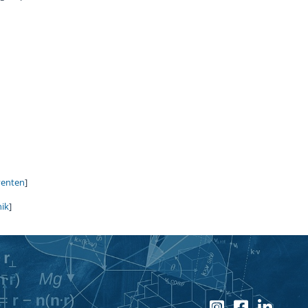
venten
]
nik
]