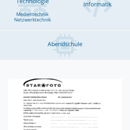
Technologie
Informatik
Chronik
Sponsoren
Medientechnik
Netzwerktechnik
Abendschule