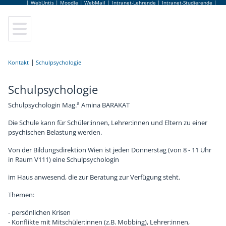
|
WebUntis
|
Moodle
|
WebMail
|
Intranet-Lehrende
|
Intranet-Studierende
|
Elektrotechnik
Leitung
Lageplan
Sekretariat
Anmeldung
Kontakt
Elektronik und Technische Informatik
Elternverein
Leitbild
Lehrerinnen und Lehrer
Schulbesuchsbestätigung
Schulpsychologie
Schulpsychologie
Informationstechnologie
Schulgemeinschaftsausschuss
Hausordnung
Bildungsberatung
Terminkalender
a
Schulpsychologin Mag.
Amina BARAKAT
Informatik
Tage der offenen Tür
Jugendcoaching
Jobbörse
Die Schule kann für Schüler:innen, Lehrer:innen und Eltern zu einer
psychischen Belastung werden.
Abendschule
Virtuelle Schulführung
Schulpsychologie
Schulbuffet
Von der Bildungsdirektion Wien ist jeden Donnerstag (von 8 - 11 Uhr
in Raum V111) eine Schulpsychologin
Fachpraxis
Frauen Technik Zukunft
Schulärztin
Schulmerchandise
im Haus anwesend, die zur Beratung zur Verfügung steht.
Zusatzausbildungen
Internationales & Erasmus+
AlumniClub
Schulfolder
Themen:
- persönlichen Krisen
Elektronikmuseum
Kuratorium
- Konflikte mit Mitschüler:innen (z.B. Mobbing), Lehrer:innen,