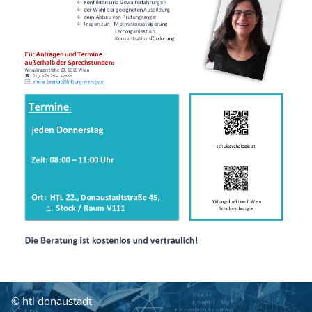
© htl donaustadt