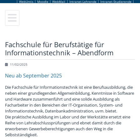
|
WebUntis
|
Moodle
|
WebMail
|
Intranet-Lehrende
|
Intranet-Studierende
|
Elektrotechnik
Leitung
Lageplan
Sekretariat
Anmeldung
Elektronik und Technische Informatik
Elternverein
Leitbild
Lehrerinnen und Lehrer
Schulbesuchsbestätigung
Fachschule für Berufstätige für
Informationstechnik – Abendform
Informationstechnologie
Schulgemeinschaftsausschuss
Hausordnung
Bildungsberatung
Terminkalender
11/02/2025
Informatik
Tage der offenen Tür
Jugendcoaching
Jobbörse
Neu ab September 2025
Abendschule
Virtuelle Schulführung
Schulpsychologie
Schulbuffet
Die Fachschule für Informationstechnik ist eine Berufsausbildung, die
neben einer grundlegenden Allgemeinbildung, Kenntnisse in Software
und Hardware zusammenführt und eine solide Ausbildung als
Fachpraxis
Frauen Technik Zukunft
Schulärztin
Schulmerchandise
Facharbeiter in den Bereichen der IT-Organisation, System- und
Informationstechnik, Datenbankadministration, uvm. bietet.
Die praktische Ausbildung im Labor und der Werkstätte ersetzt eine
Zusatzausbildungen
Internationales & Erasmus+
AlumniClub
Schulfolder
Reihe von Lehrabschlussprüfungen und ebnet damit durch die
erworbenen Gewerbeberechtigungen auch den Weg in die
Elektronikmuseum
Kuratorium
Selbstständigkeit.