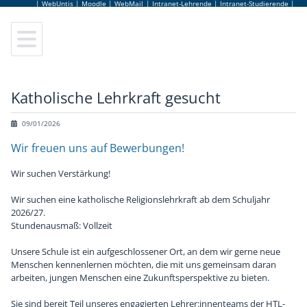
|
WebUntis
|
Moodle
|
WebMail
|
Intranet-Lehrende
|
Intranet-Studierende
|
Elektrotechnik
Leitung
Lageplan
Sekretariat
Anmeldung
Elektronik und Technische Informatik
Elternverein
Leitbild
Lehrerinnen und Lehrer
Schulbesuchsbestätigung
Katholische Lehrkraft gesucht
Informationstechnologie
Schulgemeinschaftsausschuss
Hausordnung
Bildungsberatung
Terminkalender
09/01/2026
Wir freuen uns auf Bewerbungen!
Informatik
Tage der offenen Tür
Jugendcoaching
Jobbörse
Wir suchen Verstärkung!
Abendschule
Virtuelle Schulführung
Schulpsychologie
Schulbuffet
Wir suchen eine katholische Religionslehrkraft ab dem Schuljahr
2026/27.
Fachpraxis
Frauen Technik Zukunft
Schulärztin
Schulmerchandise
Stundenausmaß: Vollzeit
Unsere Schule ist ein aufgeschlossener Ort, an dem wir gerne neue
Zusatzausbildungen
Internationales & Erasmus+
AlumniClub
Schulfolder
Menschen kennenlernen möchten, die mit uns gemeinsam daran
arbeiten, jungen Menschen eine Zukunftsperspektive zu bieten.
Elektronikmuseum
Kuratorium
Sie sind bereit Teil unseres engagierten Lehrer:innenteams der HTL-