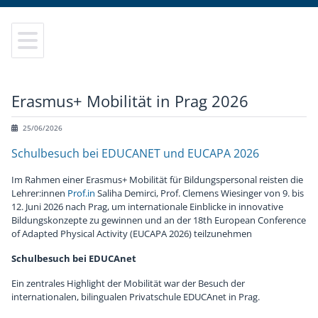
Elektrotechnik
Leitung
Lageplan
Sekretariat
Anmeldung
Elektronik und Technische Informatik
Elternverein
Leitbild
Lehrerinnen und Lehrer
Schulbesuchsbestätigung
Erasmus+ Mobilität in Prag 2026
Informationstechnologie
Schulgemeinschaftsausschuss
Hausordnung
Bildungsberatung
Terminkalender
25/06/2026
Schulbesuch bei EDUCANET und EUCAPA 2026
Informatik
Tage der offenen Tür
Jugendcoaching
Jobbörse
Im Rahmen einer Erasmus+ Mobilität für Bildungspersonal reisten die
Lehrer:innen
Prof.in
Saliha Demirci, Prof. Clemens Wiesinger von 9. bis
Abendschule
Virtuelle Schulführung
Schulpsychologie
Schulbuffet
12. Juni 2026 nach Prag, um internationale Einblicke in innovative
Bildungskonzepte zu gewinnen und an der 18th European Conference
Fachpraxis
Frauen Technik Zukunft
Schulärztin
Schulmerchandise
of Adapted Physical Activity (EUCAPA 2026) teilzunehmen
Schulbesuch bei EDUCAnet
Zusatzausbildungen
Internationales & Erasmus+
AlumniClub
Schulfolder
Ein zentrales Highlight der Mobilität war der Besuch der
internationalen, bilingualen Privatschule EDUCAnet in Prag.
Elektronikmuseum
Kuratorium