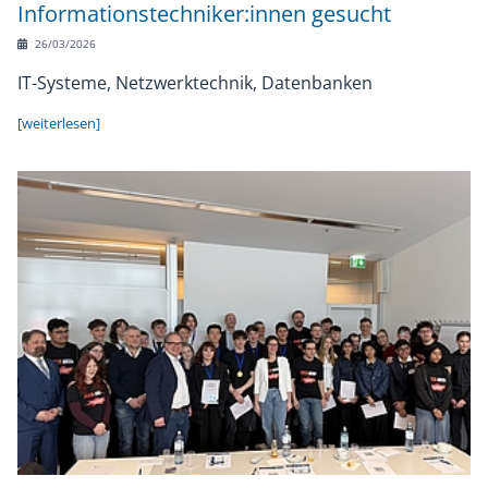
Informationstechniker:innen gesucht
Chronik
Sponsoren
26/03/2026
IT-Systeme, Netzwerktechnik, Datenbanken
[weiterlesen]