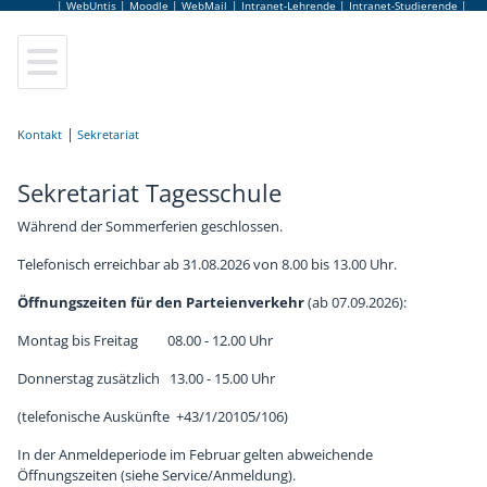
|
WebUntis
|
Moodle
|
WebMail
|
Intranet-Lehrende
|
Intranet-Studierende
|
Elektrotechnik
Leitung
Lageplan
Sekretariat
Anmeldung
Kontakt
Elektronik und Technische Informatik
Elternverein
Leitbild
Lehrerinnen und Lehrer
Schulbesuchsbestätigung
Sekretariat
Sekretariat Tagesschule
Informationstechnologie
Schulgemeinschaftsausschuss
Hausordnung
Bildungsberatung
Terminkalender
Während der Sommerferien geschlossen.
Informatik
Tage der offenen Tür
Jugendcoaching
Jobbörse
Telefonisch erreichbar ab 31.08.2026 von 8.00 bis 13.00 Uhr.
Abendschule
Virtuelle Schulführung
Schulpsychologie
Schulbuffet
Öffnungszeiten für den Parteienverkehr
(ab 07.09.2026):
Montag bis Freitag 08.00 - 12.00 Uhr
Fachpraxis
Frauen Technik Zukunft
Schulärztin
Schulmerchandise
Donnerstag zusätzlich 13.00 - 15.00 Uhr
Zusatzausbildungen
Internationales & Erasmus+
AlumniClub
Schulfolder
(telefonische Auskünfte +43/1/20105/106)
In der Anmeldeperiode im Februar gelten abweichende
Elektronikmuseum
Kuratorium
Öffnungszeiten (siehe Service/Anmeldung).