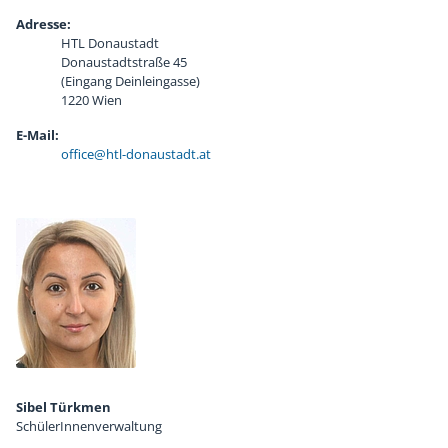
Adresse:
Chronik
Sponsoren
HTL Donaustadt
Donaustadtstraße 45
(Eingang Deinleingasse)
1220 Wien
E-Mail:
office@htl-donaustadt.at
Sibel Türkmen
SchülerInnenverwaltung