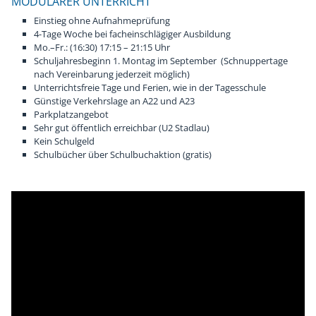
MODULARER UNTERRICHT
Chronik
Sponsoren
Einstieg ohne Aufnahmeprüfung
4-Tage Woche bei facheinschlägiger Ausbildung
Mo.–Fr.: (16:30) 17:15 – 21:15 Uhr
Schuljahresbeginn 1. Montag im September (Schnuppertage
nach Vereinbarung jederzeit möglich)
Unterrichtsfreie Tage und Ferien, wie in der Tagesschule
Günstige Verkehrslage an A22 und A23
Parkplatzangebot
Sehr gut öffentlich erreichbar (U2 Stadlau)
Kein Schulgeld
Schulbücher über Schulbuchaktion (gratis)