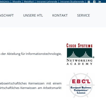
ebUntis
|
Moodle
|
WebMail
|
Intranet-Lehrende
|
Intranet-Studierende
|
NSCHAFT
UNSERE HTL
KONTAKT
SERVICE
 der Abteilung für Informationstechnologie,
ebswirtschaftliches Kernwissen mit einem
irtschaftliches Kernwissen am Arbeitsmarkt