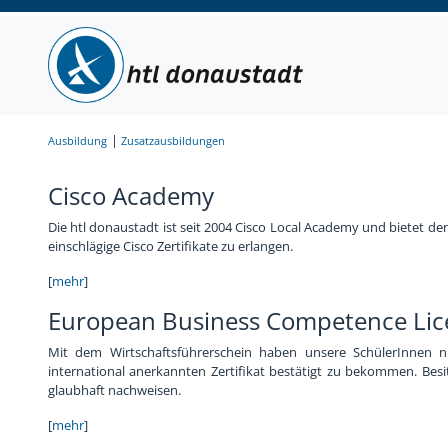
Elektrotechnik
Leitung
Lageplan
Sekretariat
Anmeldung
Elektronik und Technische Informatik
Elternverein
Leitbild
Lehrerinnen und Lehrer
Schulbesuchsbestätigung
Ausbildung
Zusatzausbildungen
Informationstechnologie
Schulgemeinschaftsausschuss
Hausordnung
Bildungsberatung
Terminkalender
Cisco Academy
Informatik
Tage der offenen Tür
Jugendcoaching
Jobbörse
Die htl donaustadt ist seit 2004 Cisco Local Academy und bietet de
einschlägige Cisco Zertifikate zu erlangen.
Abendschule
Virtuelle Schulführung
Schulpsychologie
Schulbuffet
[
mehr
]
European Business Competence Lic
Fachpraxis
Frauen Technik Zukunft
Schulärztin
Schulmerchandise
Mit dem Wirtschaftsführerschein haben unsere SchülerInnen nun
international anerkannten Zertifikat bestätigt zu bekommen. Bes
Zusatzausbildungen
Internationales & Erasmus+
AlumniClub
Schulfolder
glaubhaft nachweisen.
[
mehr
]
Elektronikmuseum
Kuratorium