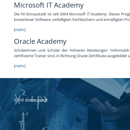
Microsoft IT Academy
Chronik
Sponsoren
Die htl donaustadt ist seit 2004 Microsoft IT Academy. Dieses Pro
kostenloser Software, verbilligten Fachbüchern und ermäßigten P
[
mehr
]
Oracle Academy
Schülerinnen und Schüler der Höheren Abteilungen "Informatik
zertifizierte Trainer sind, in Richtung Oracle Zertifikate ausgebil
[
mehr
]
© htl donaustadt