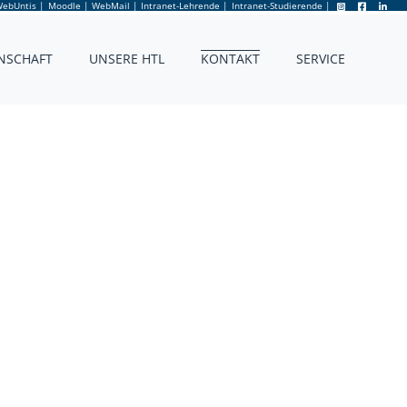
ebUntis
|
Moodle
|
WebMail
|
Intranet-Lehrende
|
Intranet-Studierende
|
NSCHAFT
UNSERE HTL
KONTAKT
SERVICE