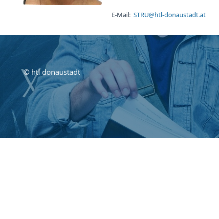
Chronik
Sponsoren
E-Mail:
STRU@htl-donaustadt.at
© htl donaustadt