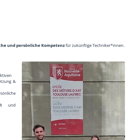
iche und persönliche Kompetenz
für zukünftige Techniker*innen.
ektiven
etzung &
sönliche
alt und