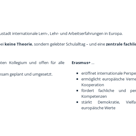
tadt internationale Lern-, Lehr- und Arbeitserfahrungen in Europa.
bei
keine Theorie
, sondern gelebter Schulalltag – und eine
zentrale fachl
en Kollegium und offen für alle
Erasmus+
…
eröffnet internationale Persp
insam geplant und umgesetzt.
ermöglicht europäische Vern
Kooperation
fördert fachliche und per
Kompetenzen
stärkt Demokratie, Vielf
europäische Werte