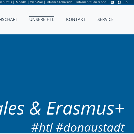
ebUntis
|
Moodle
|
WebMail
|
Intranet-Lehrende
|
Intranet-Studierende
|
NSCHAFT
UNSERE HTL
KONTAKT
SERVICE
ales & Erasmus+
#htl #donaustadt