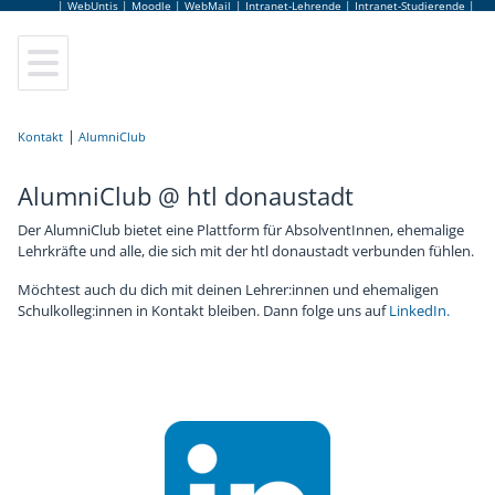
|
WebUntis
|
Moodle
|
WebMail
|
Intranet-Lehrende
|
Intranet-Studierende
|
Elektrotechnik
Leitung
Lageplan
Sekretariat
Anmeldung
Kontakt
Elektronik und Technische Informatik
Elternverein
Leitbild
Lehrerinnen und Lehrer
Schulbesuchsbestätigung
AlumniClub
AlumniClub @ htl donaustadt
Informationstechnologie
Schulgemeinschaftsausschuss
Hausordnung
Bildungsberatung
Terminkalender
Der AlumniClub bietet eine Plattform für AbsolventInnen, ehemalige
Informatik
Tage der offenen Tür
Jugendcoaching
Jobbörse
Lehrkräfte und alle, die sich mit der htl donaustadt verbunden fühlen.
Möchtest auch du dich mit deinen Lehrer:innen und ehemaligen
Abendschule
Virtuelle Schulführung
Schulpsychologie
Schulbuffet
Schulkolleg:innen in Kontakt bleiben. Dann folge uns auf
LinkedIn.
Fachpraxis
Frauen Technik Zukunft
Schulärztin
Schulmerchandise
Zusatzausbildungen
Internationales & Erasmus+
AlumniClub
Schulfolder
Elektronikmuseum
Kuratorium