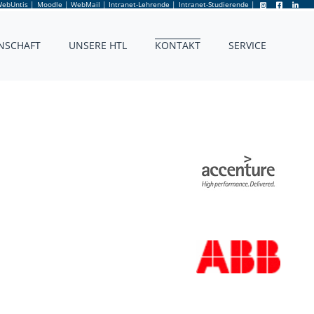
ebUntis
|
Moodle
|
WebMail
|
Intranet-Lehrende
|
Intranet-Studierende
|
NSCHAFT
UNSERE HTL
KONTAKT
SERVICE