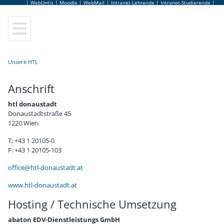
|
WebUntis
|
Moodle
|
WebMail
|
Intranet-Lehrende
|
Intranet-Studierende
|
Elektrotechnik
Leitung
Lageplan
Sekretariat
Anmeldung
Unsere HTL
Elektronik und Technische Informatik
Elternverein
Leitbild
Lehrerinnen und Lehrer
Schulbesuchsbestätigung
Anschrift
Informationstechnologie
Schulgemeinschaftsausschuss
Hausordnung
Bildungsberatung
Terminkalender
htl donaustadt
Informatik
Tage der offenen Tür
Jugendcoaching
Jobbörse
Donaustadtstraße 45
1220 Wien
Abendschule
Virtuelle Schulführung
Schulpsychologie
Schulbuffet
T: +43 1 20105-0
F: +43 1 20105-103
Fachpraxis
Frauen Technik Zukunft
Schulärztin
Schulmerchandise
office@htl-donaustadt.at
www.htl-donaustadt.at
Zusatzausbildungen
Internationales & Erasmus+
AlumniClub
Schulfolder
Hosting / Technische Umsetzung
Elektronikmuseum
Kuratorium
abaton EDV-Dienstleistungs GmbH