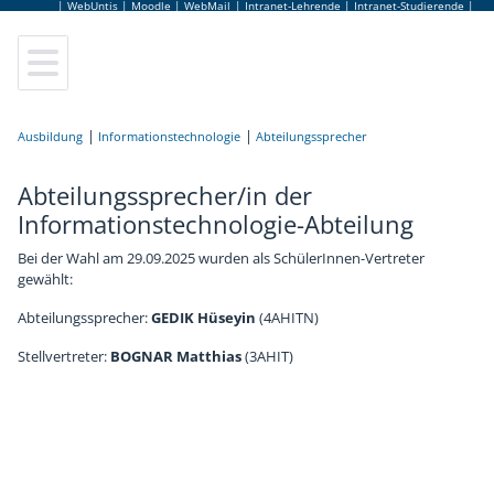
|
WebUntis
|
Moodle
|
WebMail
|
Intranet-Lehrende
|
Intranet-Studierende
|
Elektrotechnik
Leitung
Lageplan
Sekretariat
Anmeldung
Ausbildung
Elektronik und Technische Informatik
Elternverein
Leitbild
Lehrerinnen und Lehrer
Schulbesuchsbestätigung
Informationstechnologie
Abteilungssprecher
Abteilungssprecher/in der
Informationstechnologie
Schulgemeinschaftsausschuss
Hausordnung
Bildungsberatung
Terminkalender
Informationstechnologie-Abteilung
Informatik
Tage der offenen Tür
Jugendcoaching
Jobbörse
Bei der Wahl am 29.09.2025 wurden als SchülerInnen-Vertreter
gewählt:
Abendschule
Virtuelle Schulführung
Schulpsychologie
Schulbuffet
Abteilungssprecher:
GEDIK Hüseyin
(4AHITN)
Stellvertreter:
BOGNAR Matthias
(3AHIT)
Fachpraxis
Frauen Technik Zukunft
Schulärztin
Schulmerchandise
Zusatzausbildungen
Internationales & Erasmus+
AlumniClub
Schulfolder
Elektronikmuseum
Kuratorium