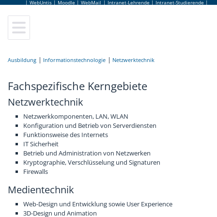
|
WebUntis
|
Moodle
|
WebMail
|
Intranet-Lehrende
|
Intranet-Studierende
|
Elektrotechnik
Leitung
Lageplan
Sekretariat
Anmeldung
Ausbildung
Elektronik und Technische Informatik
Elternverein
Leitbild
Lehrerinnen und Lehrer
Schulbesuchsbestätigung
Informationstechnologie
Netzwerktechnik
Fachspezifische Kerngebiete
Informationstechnologie
Schulgemeinschaftsausschuss
Hausordnung
Bildungsberatung
Terminkalender
Netzwerktechnik
Informatik
Tage der offenen Tür
Jugendcoaching
Jobbörse
Netzwerkkomponenten, LAN, WLAN
Konfiguration und Betrieb von Serverdiensten
Abendschule
Virtuelle Schulführung
Schulpsychologie
Schulbuffet
Funktionsweise des Internets
IT Sicherheit
Betrieb und Administration von Netzwerken
Fachpraxis
Frauen Technik Zukunft
Schulärztin
Schulmerchandise
Kryptographie, Verschlüsselung und Signaturen
Firewalls
Zusatzausbildungen
Internationales & Erasmus+
AlumniClub
Schulfolder
Medientechnik
Web-Design und Entwicklung sowie User Experience
Elektronikmuseum
Kuratorium
3D-Design und Animation