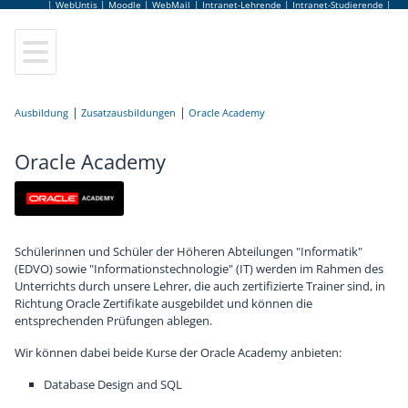
|
WebUntis
|
Moodle
|
WebMail
|
Intranet-Lehrende
|
Intranet-Studierende
|
Elektrotechnik
Leitung
Lageplan
Sekretariat
Anmeldung
Ausbildung
Elektronik und Technische Informatik
Elternverein
Leitbild
Lehrerinnen und Lehrer
Schulbesuchsbestätigung
Zusatzausbildungen
Oracle Academy
Oracle Academy
Informationstechnologie
Schulgemeinschaftsausschuss
Hausordnung
Bildungsberatung
Terminkalender
Informatik
Tage der offenen Tür
Jugendcoaching
Jobbörse
Schülerinnen und Schüler der Höheren Abteilungen "Informatik"
Abendschule
Virtuelle Schulführung
Schulpsychologie
Schulbuffet
(EDVO) sowie "Informationstechnologie" (IT) werden im Rahmen des
Unterrichts durch unsere Lehrer, die auch zertifizierte Trainer sind, in
Fachpraxis
Frauen Technik Zukunft
Schulärztin
Schulmerchandise
Richtung Oracle Zertifikate ausgebildet und können die
entsprechenden Prüfungen ablegen.
Zusatzausbildungen
Internationales & Erasmus+
AlumniClub
Schulfolder
Wir können dabei beide Kurse der Oracle Academy anbieten:
Database Design and SQL
Elektronikmuseum
Kuratorium